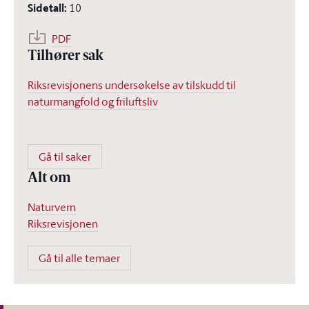
Sidetall
:
10
PDF
Tilhører sak
Riksrevisjonens undersøkelse av tilskudd til
naturmangfold og friluftsliv
Gå til saker
Alt om
Naturvern
Riksrevisjonen
Gå til alle temaer