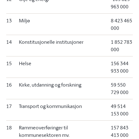
963 000
13
Miljø
8 423 465
000
14
Konstitusjonelle institusjoner
1 852 783
000
15
Helse
156 344
933 000
16
Kirke, utdanning og forskning
59 550
729 000
17
Transport og kommunikasjon
49 514
153 000
18
Rammeoverføringer til
157 843
kommunesektoren mv.
413 000