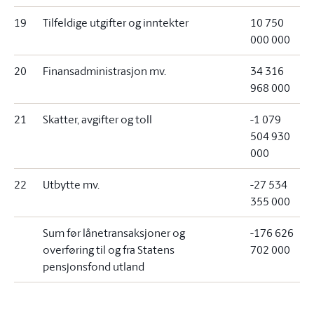
19
Tilfeldige utgifter og inntekter
10 750
000 000
20
Finansadministrasjon mv.
34 316
968 000
21
Skatter, avgifter og toll
-1 079
504 930
000
22
Utbytte mv.
-27 534
355 000
Sum før lånetransaksjoner og
-176 626
overføring til og fra Statens
702 000
pensjonsfond utland