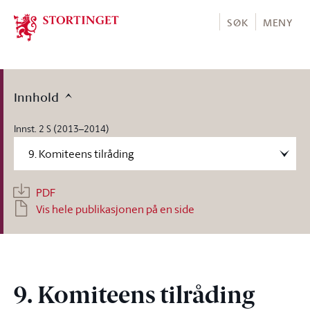
Stortinget.no
SØK
MENY
Innhold
Innst. 2 S (2013–2014)
PDF
Vis hele publikasjonen på en side
9. Komiteens tilråding