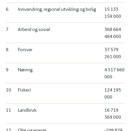
6
Innvandring, regional utvikling og bolig
15 133
159 000
7
Arbeid og sosial
368 664
484 000
8
Forsvar
37 579
261 000
9
Næring
4 517 660
000
10
Fiskeri
124 195
000
11
Landbruk
16 719
369 000
12
Olje og energi
-109 829