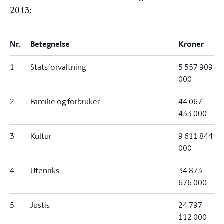
2013:
Nr.
Betegnelse
Kroner
1
Statsforvaltning
5 557 909
000
2
Familie og forbruker
44 067
433 000
3
Kultur
9 611 844
000
4
Utenriks
34 873
676 000
5
Justis
24 797
112 000