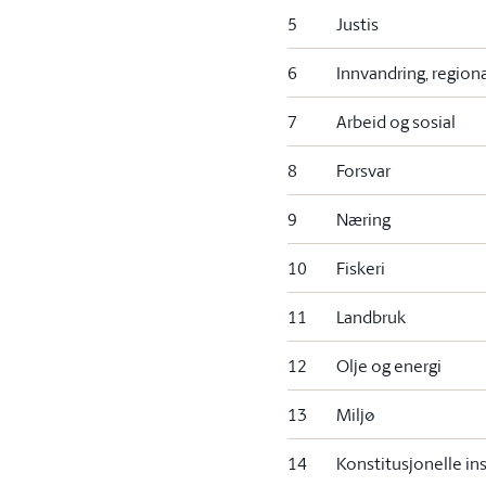
5
Justis
6
Innvandring, regiona
7
Arbeid og sosial
8
Forsvar
9
Næring
10
Fiskeri
11
Landbruk
12
Olje og energi
13
Miljø
14
Konstitusjonelle in