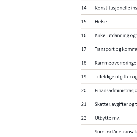
14
Konstitusjonelle in
15
Helse
16
Kirke, utdanning og
17
Transport og komm
18
Rammeoverføringer
19
Tilfeldige utgifter o
20
Finansadministrasj
21
Skatter, avgifter og t
22
Utbytte mv.
Sum før lånetransak