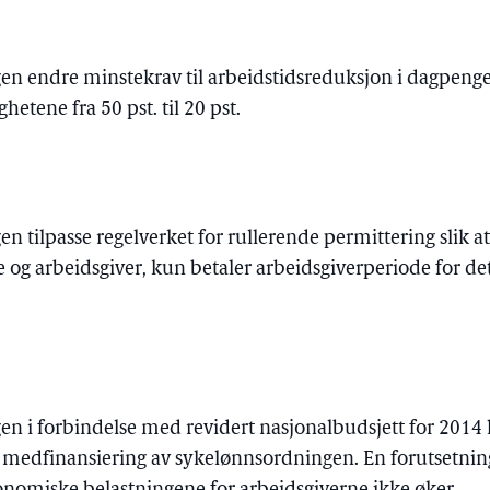
gen endre minstekrav til arbeidstidsreduksjon i dagpengef
etene fra 50 pst. til 20 pst.
en tilpasse regelverket for rullerende permittering slik at
og arbeidsgiver, kun betaler arbeidsgiverperiode for det 
gen i forbindelse med revidert nasjonalbudsjett for 2014 l
s medfinansiering av sykelønnsordningen. En forutsetnin