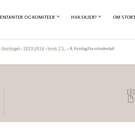
ENTANTER OG KOMITEER
HVA SKJER?
OM STOR
8. Forslag fra mindretall
Stortinget
2013-2014
Innst. 2 S…