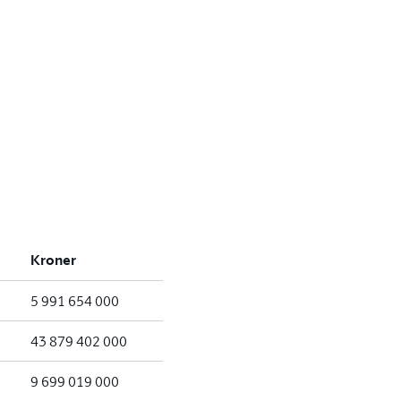
Kroner
5 991 654 000
43 879 402 000
9 699 019 000