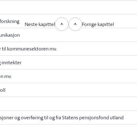
 forskning
Neste kapittel
Forrige kapittel
unikasjon
 til kommunesektoren mv.
g inntekter
on mv.
oll
sjoner og overføring til og fra Statens pensjonsfond utland