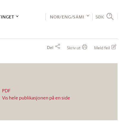
TINGET
NOR/ENG/SÁMI
SØK
Del
Skriv ut
Meld feil
PDF
Vis hele publikasjonen på en side