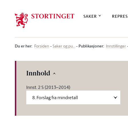
Stortinget.no
SAKER
REPRES
Du er her
:
Publikasjoner:
Forsiden
Saker og pu…
Innstillinger
Innhold
Innst. 2 S (2013–2014)