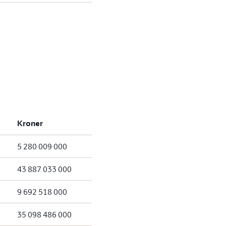
Kroner
5 280 009 000
43 887 033 000
9 692 518 000
35 098 486 000