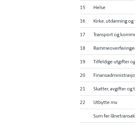
15
Helse
16
Kirke, utdanning og
17
Transport og komm
18
Rammeoverføringer
19
Tilfeldige utgifter o
20
Finansadministrasj
21
Skatter, avgifter og t
22
Utbytte mv.
Sum før lånetransak