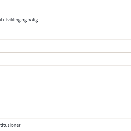
l utvikling og bolig
stitusjoner