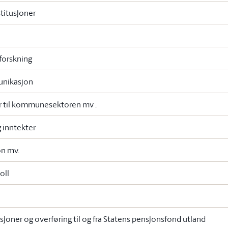
stitusjoner
 forskning
unikasjon
 til kommunesektoren mv .
g inntekter
on mv.
oll
sjoner og overføring til og fra Statens pensjonsfond utland