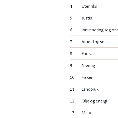
4
Utenriks
5
Justis
6
Innvandring, regiona
7
Arbeid og sosial
8
Forsvar
9
Næring
10
Fiskeri
11
Landbruk
12
Olje og energi
13
Miljø