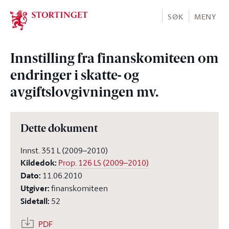
Stortinget.no
SØK
MENY
Innstilling fra finanskomiteen om
endringer i skatte- og
avgiftslovgivningen mv.
Dette dokument
Innst. 351 L (2009–2010)
Kildedok
:
Prop. 126 LS (2009–2010)
Dato
:
11.06.2010
Utgiver
:
finanskomiteen
Sidetall
:
52
PDF