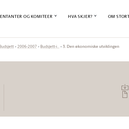
ENTANTER OG KOMITEER
HVA SKJER?
OM STOR
3. Den økonomiske utviklingen
Budsjett
2006-2007
Budsjett-i…