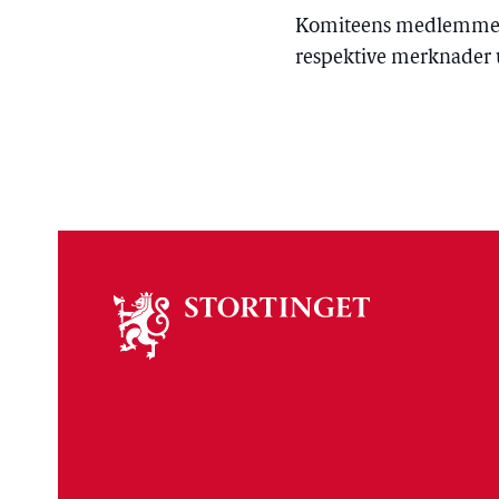
Komiteens medlemmer fra
respektive merknader u
Om
stortinget