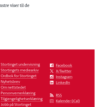
tre viser til de
Stortinget undervisning
Facebook
Stortingets mediearkiv
X/Twitter
Ordbok for Stortinget
Instagram
Nyhetsbrev
LinkedIn
Om nettstedet
Personvernerklæring
RSS
Tilgjengelighetserklæring
Kalender (iCal)
Jobb på Stortinget