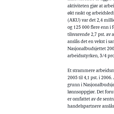
aktiviteten gjør at ar
økt raskt og arbeidsle
(AKU) var det 2,4 million
og 125 000 flere enn i
tilsvarende 2,7 pst. av
anslås det en vekst i sa
Nasjonalbudsjettet 200
arbeidsstyrken, 3/4 pro
Et strammere arbeidsmar
2005 til 4,1 pst. i 2006
grunn i Nasjonalbudsjet
lønnsoppgjør. Det foru
er omfattet av de sent
handelspartnere anslås t