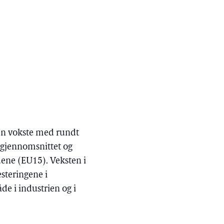
mien vokste med rundt
e gjennomsnittet og
dene (EU15). Veksten i
steringene i
e i industrien og i