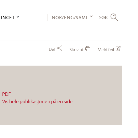
TINGET
NOR/ENG/SÁMI
SØK
Del
Skriv ut
Meld feil
PDF
Vis hele publikasjonen på en side