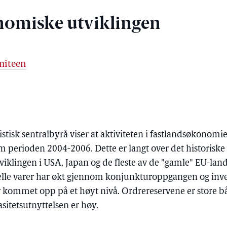
nomiske utviklingen
miteen
tistisk sentralbyrå viser at aktiviteten i fastlandsøkono
om perioden 2004-2006. Dette er langt over det historisk
viklingen i USA, Japan og de fleste av de "gamle" EU-lan
elle varer har økt gjennom konjunkturoppgangen og inve
kommet opp på et høyt nivå. Ordrereservene er store båd
sitetsutnyttelsen er høy.