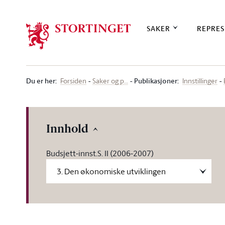
Stortinget.no
SAKER
REPRES
Du er her
:
Publikasjoner:
Forsiden
Saker og p…
Innstillinger
Innhold
Budsjett-innst.S. II (2006-2007)