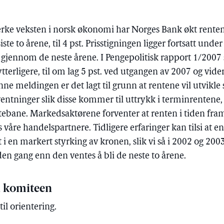
erke veksten i norsk økonomi har Norges Bank økt rente
ste to årene, til 4 pst. Prisstigningen ligger fortsatt unde
e gjennom de neste årene. I Pengepolitisk rapport 1/2007 
tterligere, til om lag 5 pst. ved utgangen av 2007 og videre
ne meldingen er det lagt til grunn at rentene vil ut­vikle
ntninger slik disse kommer til uttrykk i terminrentene, 
bane. Markedsaktørene forventer at renten i tiden framo
 våre handelspartnere. Tidligere erfaringer kan tilsi at e
t i en markert styrking av kronen, slik vi så i 2002 og 200
 den gang enn den ventes å bli de neste to årene.
å komiteen
il orientering.