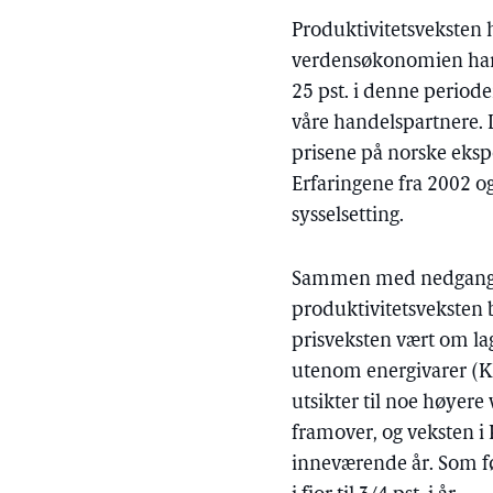
Produktivitetsveksten h
verdensøkonomien har b
25 pst. i denne perio
våre handelspartnere.
prisene på norske ekspo
Erfaringene fra 2002 og
sysselsetting.
Sammen med nedgang i
produktivitetsveksten 
prisveksten vært om lag 
utenom energivarer (KP
utsikter til noe høyere
framover, og veksten i K
inneværende år. Som følg