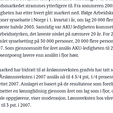
beidsmarkedet strammes ytterligere til. Fra sommeren 200
digheten har etter hvert gått markert ned. Ifølge Arbeids
er sysselsatte i Norge i 1. kvartal i år, om lag 20 000 flere
 første halvår 2005. Samtidig var AKU-ledigheten kommet
 arbeidsstyrken, det laveste nivået på nærmere 20 år. For 
mlet sysselsetting på 50 000 personer, 20 000 flere person
7. Som gjennomsnitt for året anslås AKU-ledigheten til 2,
sentpoeng lavere enn anslått i fjor høst.
ked har bidratt til at årslønnsveksten gradvis har tatt seg
. Årslønnsveksten i 2007 anslås nå til 4 3/4 pst, 1/4 prose
tet 2007. Anslaget er basert på de resultatene som forelig
tsetter en lønnsglidning gjennom året om lag som i fjor,
rale oppgjørene, viser moderasjon. Lønnsveksten hos våre 
il 3 pst. i 2007.