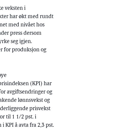
ke veksten i
ukter har økt med rundt
knet med nivået hos
nder press dersom
yrke seg igjen.
ger for produksjon og
øye
prisindeksen (KPI) har
 for avgiftsendringer og
takende lønnsvekst og
nderliggende prisvekst
 til 1 1/2 pst. i
i KPI å avta fra 2,3 pst.