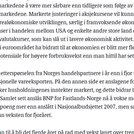
arkedene å være mer sårbare enn tidligere som følge av 
jemarkedene. Markerte justeringer i aksjekursene vil kunn
 realøkonomiske utviklingen, særlig i framvoksende økono
ser i handelen mellom USA og enkelte andre store land en
valutakurser, som kan slå ut i lavere økonomisk aktivitet.
 euroområdet ha bidratt til at økonomien er blitt mer fle
otensiale for høyere forbruksvekst enn man hittil har set
etterspørselen fra Norges handelspartnere i år enn i fjor t
isjonelle vareeksporten. På den annen side er anslagene f
ker husholdningenes inntekter markert, og dette bidrar t
Samlet sett anslås BNP for Fastlands-Norge nå å vokse med
poeng mer enn anslått i Nasjonalbudsjettet 2007, men s
 veksten for fjoråret.
n til å bli det fjerde året på rad med vekst langt over tr