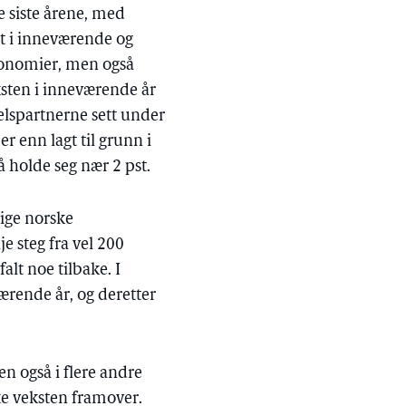
 siste årene, med
ået i inneværende og
økonomier, men også
ksten i inneværende år
delspartnerne sett under
r enn lagt til grunn i
å holde seg nær 2 pst.
tige norske
e steg fra vel 200
alt noe tilbake. I
værende år, og deretter
n også i flere andre
e veksten framover.