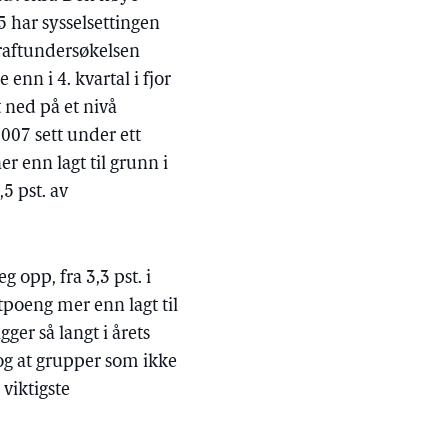
5 har sysselsettingen
kraftundersøkelsen
 enn i 4. kvartal i fjor
 ned på et nivå
2007 sett under ett
er enn lagt til grunn i
5 pst. av
 opp, fra 3,3 pst. i
ntpoeng mer enn lagt til
ger så langt i årets
 og at grupper som ikke
viktigste