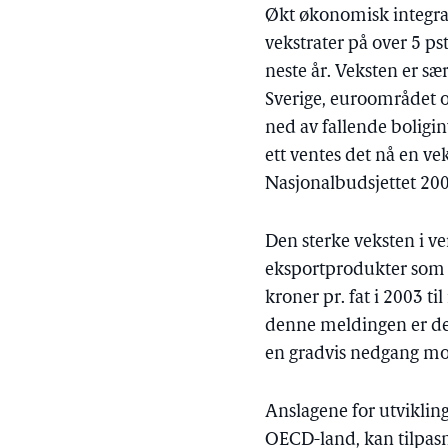
Økt økonomisk integras
vekstrater på over 5 ps
neste år. Veksten er s
Sverige, euroområdet o
ned av fallende boligin
ett ventes det nå en ve
Nasjonalbudsjettet 2007
Den sterke veksten i ve
eksportprodukter som me
kroner pr. fat i 2003 ti
denne meldingen er det 
en gradvis nedgang mot 
Anslagene for utvikling
OECD-land, kan tilpasn