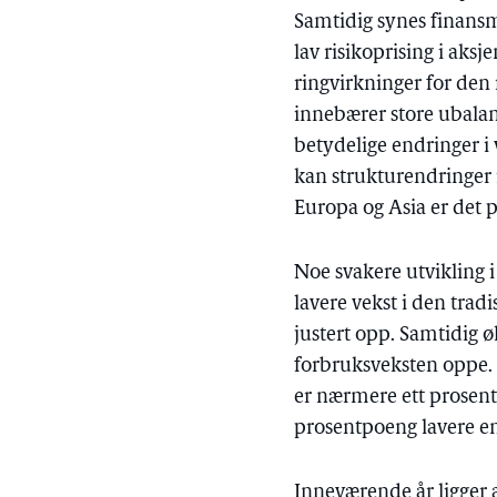
Samtidig synes finansm
lav risikoprising i aks
ringvirkninger for den
innebærer store ubalan
betydelige endringer i 
kan strukturendringer i
Europa og Asia er det p
Noe svakere utvikling i 
lavere vekst i den trad
justert opp. Samtidig ø
forbruksveksten oppe. 
er nærmere ett prosent
prosentpoeng lavere enn
Inneværende år ligger a