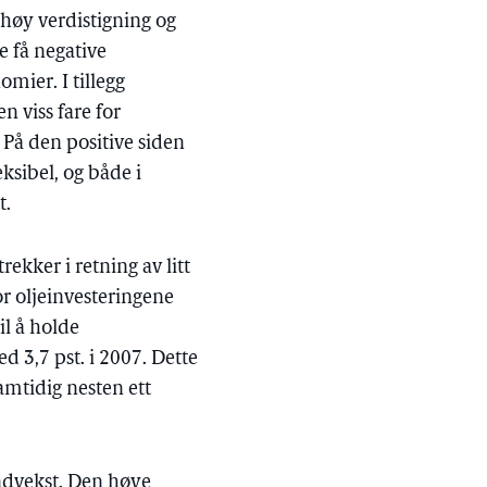
høy verdistigning og
e få negative
mier. I tillegg
 viss fare for
 På den positive siden
ksibel, og både i
t.
rekker i retning av litt
or oljeinvesteringene
il å holde
 3,7 pst. i 2007. Dette
amtidig nesten ett
endvekst. Den høye