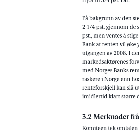
i fjor til 3/4 pst. i år.
På bakgrunn av den st
2 1/4 pst. gjennom de si
pst., men ventes å stig
Bank at renten vil øke y
utgangen av 2008. I den
markedsaktørenes forve
med Norges Banks rente
raskere i Norge enn hos
renteforskjell kan slå u
imidlertid klart større
3.2 Merknader fr
Komiteen tek omtalen t