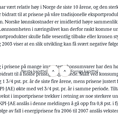
ar vært relativ høy i Norge de siste 10 årene, og den ster
idratt til at prisene på våre tradisjonelle eksportprod
den. Norske lønnskostnader er imidlertid høye sammenli
 Lønnsomheten i næringslivet kan derfor raskt komme u
rtprodukter skulle falle vesentlig tilbake eller kronen st
 2003 viser at en slik utvikling kan få svært negative føl
 prisene på mange importerte konsumvarer har den h
Neste kapittel
Forrige kapittel
bidratt til å holde prisstigningen nede. Målt ved konsum
1 3/4 pst. pr. år de siste fire årene, mens prisene justert
I-JAE) økte med vel 3/4 pst. pr. år i samme periode. Til
 vekst i importprisene trekker i retning av noe sterkere u
PI-JAE anslås i denne meldingen å gå opp fra 0,8 pst. i fjor
e av fall i energiprisene fra 2006 til 2007 anslås veksten 