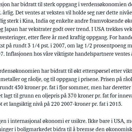
jon har bidratt til sterk oppgang i verdensøkonomien de
t. årlig. Det ventes at veksten vil holde seg nær dette niv
ærlig sterk i Kina, India og enkelte andre framvoksende 
g Japan har vekstrater godt over trend. I USA trekkes ve
vesteringer, etter flere år med kraftig oppgang. For han
kst på rundt 3 1/4 pst. i 2007, om lag 1/2 prosentpoeng me
. Inflasjonen hos våre viktigste handelspartnere ventes 
rdensøkonomien har bidratt til økt etterspørsel etter vik
taller og råolje, og til oppgang i prisene. Prisen på råolj
l rundt 450 kroner pr. fat i fjor sommer, men har deretter f
lagt til grunn en oljepris på 370 kroner pr. fat for inne
et langsiktig nivå på 220 2007-kroner pr. fat i 2015.
en i internasjonal økonomi er usikre. Ikke bare i USA, me
inger i boligmarkedet bidra til å bremse den økonomisk