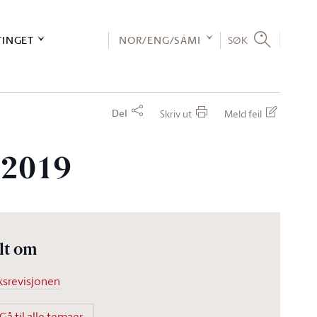
TINGET
NOR/ENG/SÁMI
SØK
Del
Skriv ut
Meld feil
 2019
lt om
ksrevisjonen
Gå til alle temaer