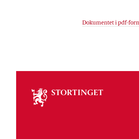
Dokumentet i pdf-for
Om
stortinget