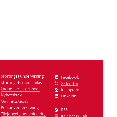
Stortinget undervisning
Facebook
Stortingets mediearkiv
X/Twitter
Ordbok for Stortinget
Instagram
Nyhetsbrev
LinkedIn
Om nettstedet
Personvernerklæring
RSS
Tilgjengelighetserklæring
Kalender (iCal)