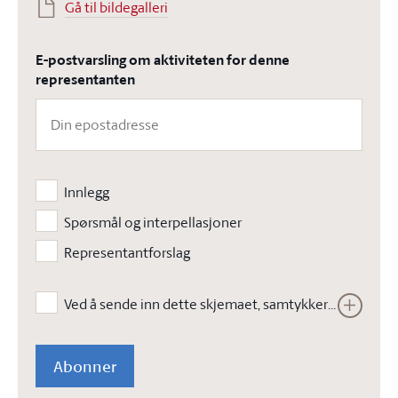
Gå til bildegalleri
E-postvarsling om aktiviteten for denne
representanten
Innlegg
Spørsmål og interpellasjoner
Representantforslag
Ved å sende inn dette skjemaet, samtykker jeg i at Stortinget kan lagre opplysningene jeg har gitt i skjemaet. Opplysningene vil ikke bli brukt til annet enn å kunne gjennomføre den bestilte tjenesten. Les vår
Abonner