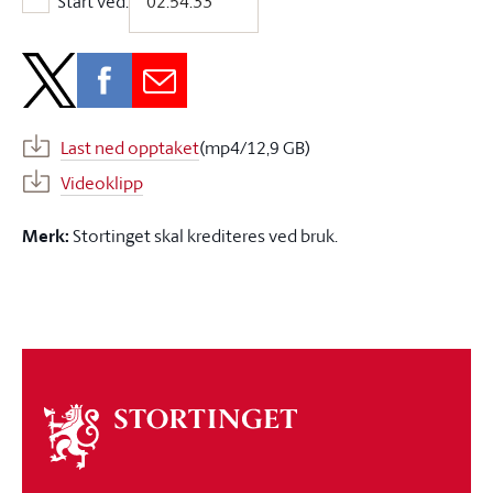
Start ved:
Start ved:
Last ned opptaket
(mp4/12,9 GB)
Videoklipp
Merk:
Stortinget skal krediteres ved bruk.
Om
stortinget