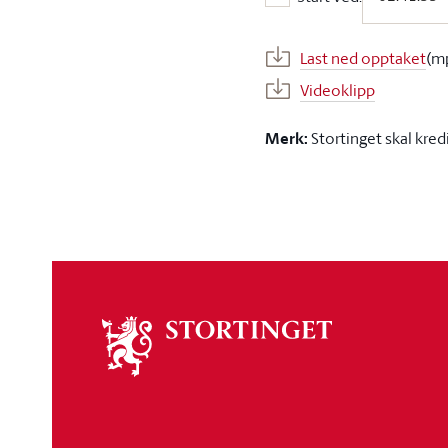
Start ved:
Last ned opptaket
(m
Videoklipp
Merk:
Stortinget skal kred
Om
stortinget