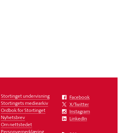
Stortinget undervisning
Facebook
Stortingets mediearkiv
X/Twitter
Ordbok for Stortinget
Instagram
Nyhetsbrev
LinkedIn
Om nettstedet
Personvernerklæring