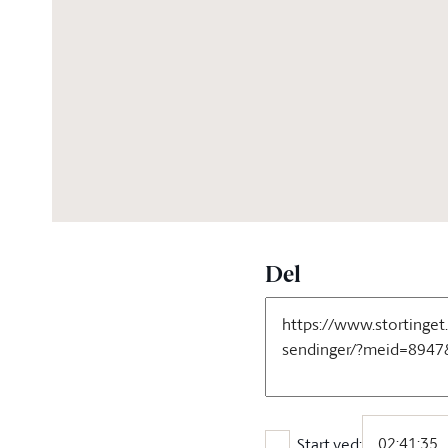
03:54:43
Del
Start ved: