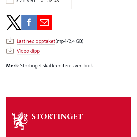
Start ved:
Start ved:
Last ned opptaket
(mp4/2,4 GB)
Videoklipp
Merk:
Stortinget skal krediteres ved bruk.
Om
stortinget