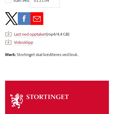
Start ved:
Start ved:
Last ned opptaket
(mp4/4,4 GB)
Videoklipp
Merk:
Stortinget skal krediteres ved bruk.
Om
stortinget