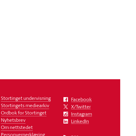
Stortinget undervisning
Facebook
Stortingets mediearkiv
X/Twitter
Ordbok for Stortinget
Instagram
Nyhetsbrev
LinkedIn
Om nettstedet
Personvernerklæring