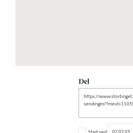
07:02:44
Del
Start ved: