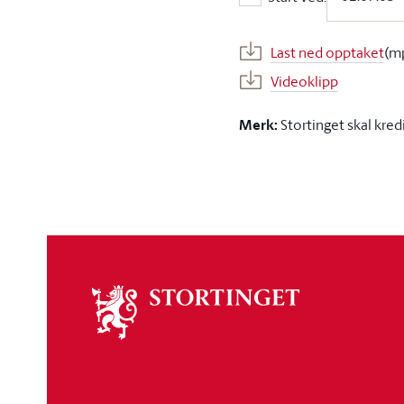
Start ved:
Last ned opptaket
(m
Videoklipp
Merk:
Stortinget skal kred
Om
stortinget