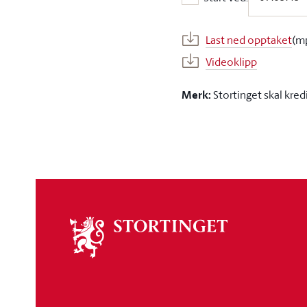
Start ved:
Last ned opptaket
(m
Videoklipp
Merk:
Stortinget skal kred
Om
stortinget