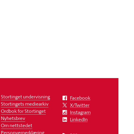
Stortinget undervisning
Facebook
Stortingets mediearkiv
X/Twitter
Ordbok for Stortinget
Instagram
Nyhetsbrev
LinkedIn
Om nettstedet
Personvernerklæring