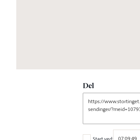
07:42:08
Del
Start ved: