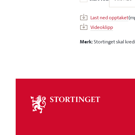
Start ved:
Last ned opptaket
(m
Videoklipp
Merk:
Stortinget skal kred
Om
stortinget