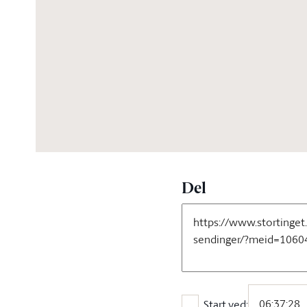
07:37:23
Del
Start ved: