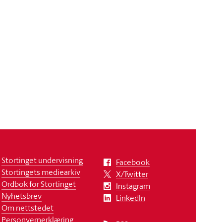
Stortinget undervisning
Facebook
Stortingets mediearkiv
X/Twitter
Ordbok for Stortinget
Instagram
Nyhetsbrev
LinkedIn
Om nettstedet
Personvernerklæring