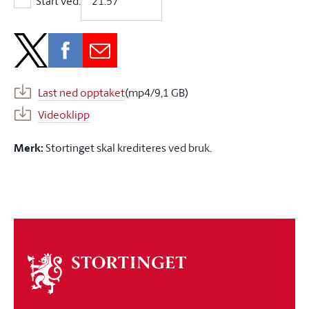
Start ved:
Start ved:
Last ned opptaket
(mp4/9,1 GB)
Videoklipp
Merk:
Stortinget skal krediteres ved bruk.
Om
stortinget