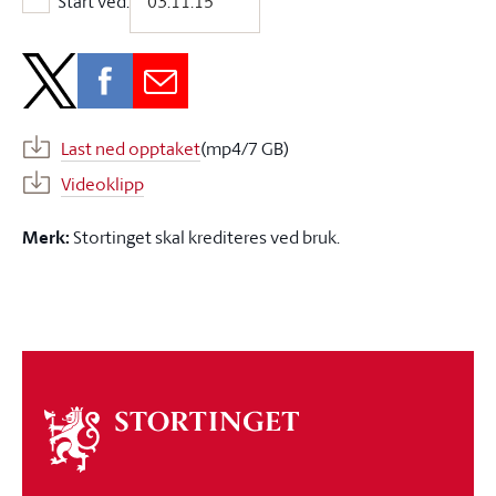
Start ved:
Start ved:
Last ned opptaket
(mp4/7 GB)
Videoklipp
Merk:
Stortinget skal krediteres ved bruk.
Om
stortinget