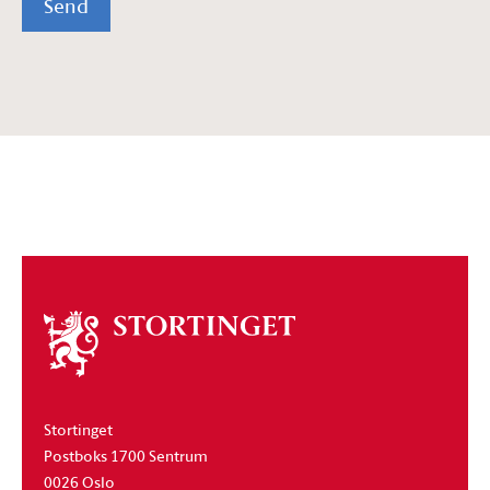
Send
Om
stortinget
Stortinget
Postboks 1700 Sentrum
0026 Oslo