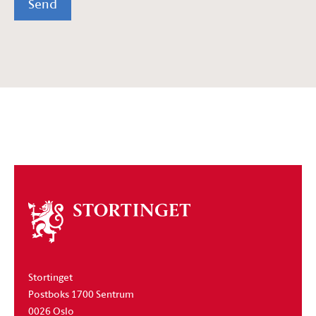
Send
Om
stortinget
Stortinget
Postboks 1700 Sentrum
0026 Oslo