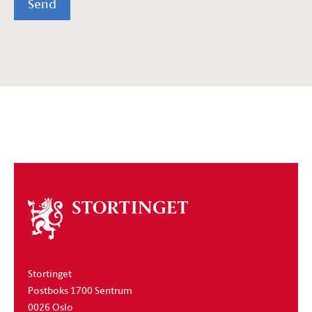
Send
Om
stortinget
Stortinget
Postboks 1700 Sentrum
0026 Oslo