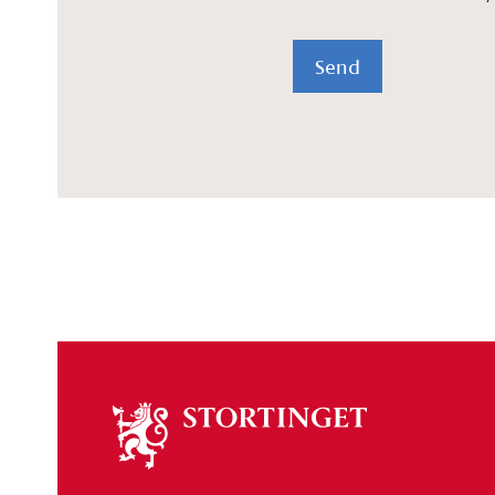
Send
Om
stortinget