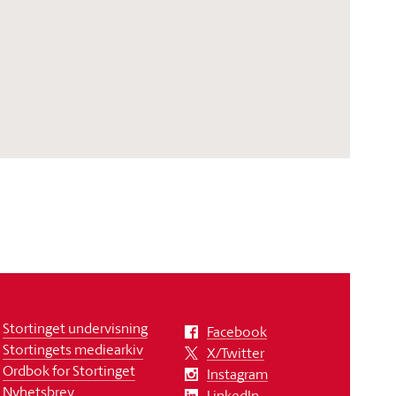
Stortinget undervisning
Facebook
Stortingets mediearkiv
X/Twitter
Ordbok for Stortinget
Instagram
Nyhetsbrev
LinkedIn