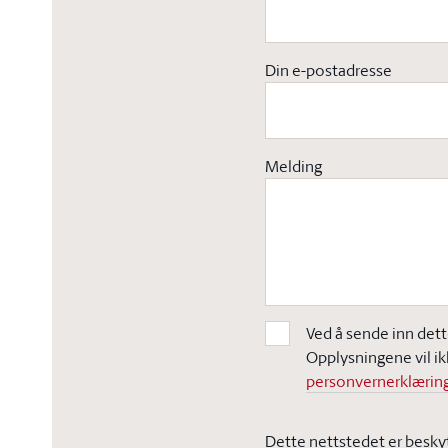
Din e-postadresse
Melding
Ved å sende inn dett
Opplysningene vil ik
personvernerklæring
Dette nettstedet er besky