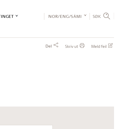
TINGET
NOR/ENG/SÁMI
SØK
Del
Skriv ut
Meld feil