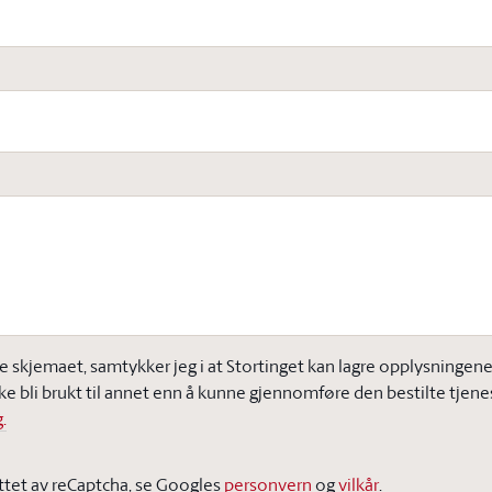
e skjemaet, samtykker jeg i at Stortinget kan lagre opplysningene j
ke bli brukt til annet enn å kunne gjennomføre den bestilte tjene
.
ttet av reCaptcha, se Googles
personvern
og
vilkår
.