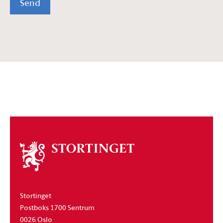
Send
Om
stortinget
Stortinget
Postboks 1700 Sentrum
0026 Oslo