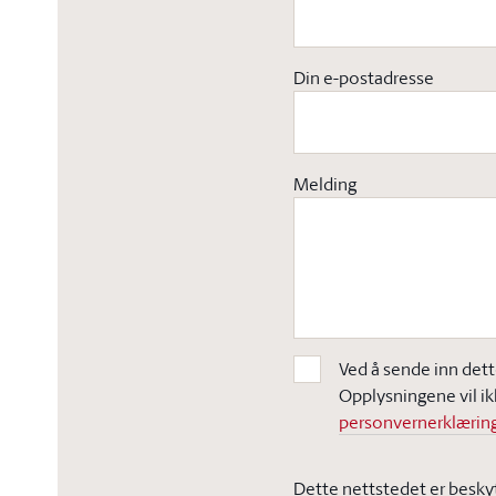
Din e-postadresse
Melding
Ved å sende inn dett
Opplysningene vil ik
personvernerklæring
Dette nettstedet er besky