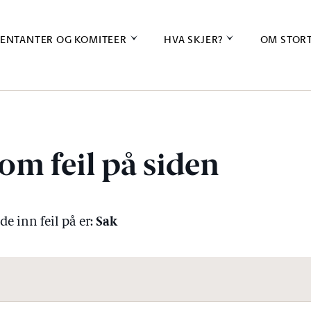
ENTANTER OG KOMITEER
HVA SKJER?
OM STOR
om feil på siden
Sak
e inn feil på er: