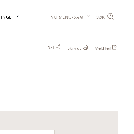
TINGET
NOR/ENG/SÁMI
SØK
Del
Skriv ut
Meld feil