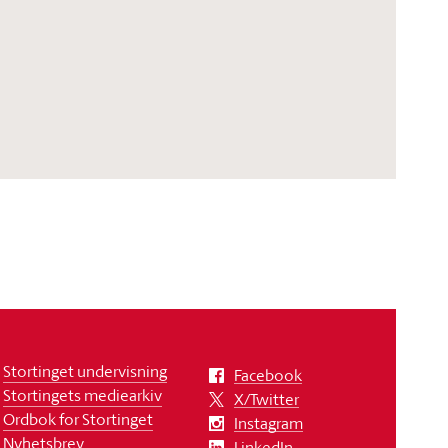
Stortinget undervisning
Facebook
Stortingets mediearkiv
X/Twitter
Ordbok for Stortinget
Instagram
Nyhetsbrev
LinkedIn