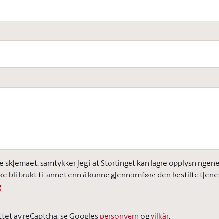
e skjemaet, samtykker jeg i at Stortinget kan lagre opplysningene j
ke bli brukt til annet enn å kunne gjennomføre den bestilte tjene
.
ttet av reCaptcha, se Googles
personvern
og
vilkår
.