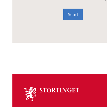
Send
Om
stortinget