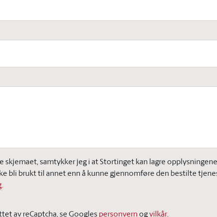
e skjemaet, samtykker jeg i at Stortinget kan lagre opplysningene j
ke bli brukt til annet enn å kunne gjennomføre den bestilte tjene
.
ttet av reCaptcha, se Googles
personvern
og
vilkår
.