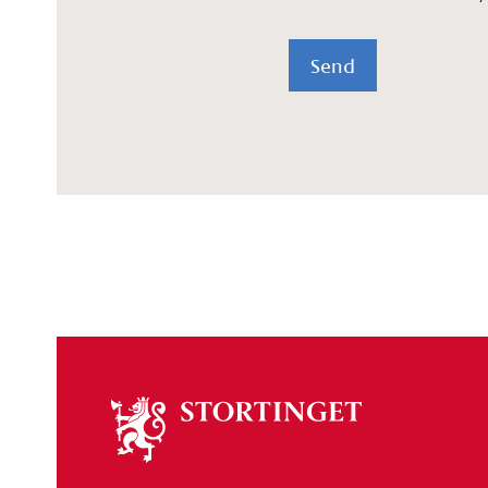
Send
Om
stortinget