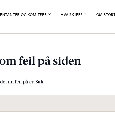
ENTANTER OG KOMITEER
HVA SKJER?
OM STOR
om feil på siden
Sak
e inn feil på er: