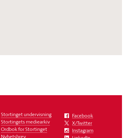
Stortinget undervisning
Facebook
Stortingets mediearkiv
X/Twitter
Ordbok for Stortinget
Instagram
Nyhetsbrev
LinkedIn