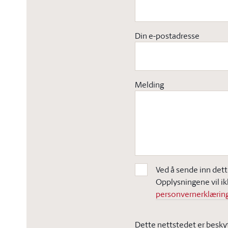
Din e-postadresse
Melding
Ved å sende inn dett
Opplysningene vil ik
personvernerklæring
Dette nettstedet er besky