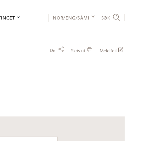
TINGET
NOR/ENG/SÁMI
SØK
Del
Skriv ut
Meld feil