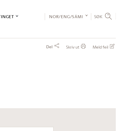
TINGET
NOR/ENG/SÁMI
SØK
Del
Skriv ut
Meld feil