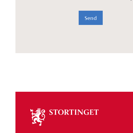
Send
Om
stortinget