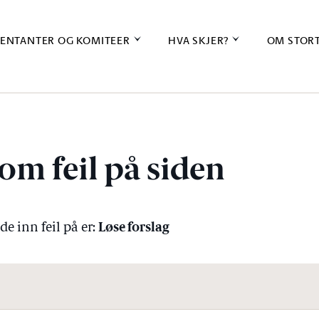
ENTANTER OG KOMITEER
HVA SKJER?
OM STOR
om feil på siden
Løse forslag
e inn feil på er: