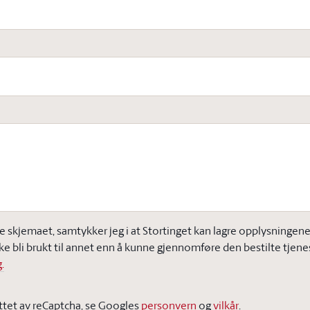
e skjemaet, samtykker jeg i at Stortinget kan lagre opplysningene j
ke bli brukt til annet enn å kunne gjennomføre den bestilte tjene
.
ttet av reCaptcha, se Googles
personvern
og
vilkår
.