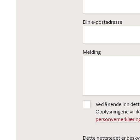
Din e-postadresse
Melding
Ved å sende inn dett
Opplysningene vil ik
personvernerklæring
Dette nettstedet er besky