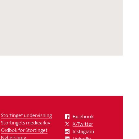
Stortinget undervisning
Facebook
Stortingets mediearkiv
X/Twitter
Ordbok for Stortinget
Instagram
Nyhetsbrev
LinkedIn