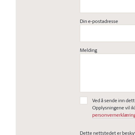
Din e-postadresse
Melding
Ved å sende inn dett
Opplysningene vil ik
personvernerklæring
Dette nettstedet er besky