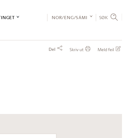
TINGET
NOR/ENG/SÁMI
SØK
Del
Skriv ut
Meld feil