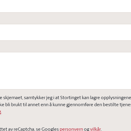
e skjemaet, samtykker jeg i at Stortinget kan lagre opplysningene j
ke bli brukt til annet enn å kunne gjennomføre den bestilte tjene
.
ttet av reCaptcha, se Googles
personvern
og
vilkår
.