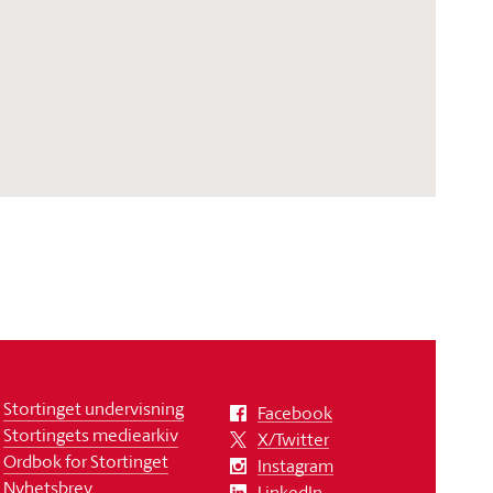
Stortinget undervisning
Facebook
Stortingets mediearkiv
X/Twitter
Ordbok for Stortinget
Instagram
Nyhetsbrev
LinkedIn