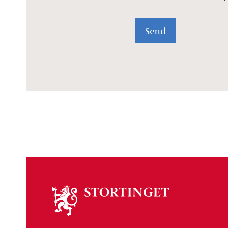
Send
Om
stortinget