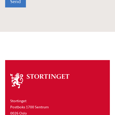
Send
Om
stortinget
Stortinget
Postboks 1700 Sentrum
0026 Oslo