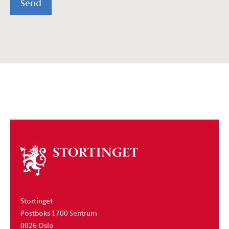
Send
Om
stortinget
Stortinget
Postboks 1700 Sentrum
0026 Oslo