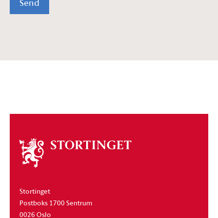
Send
Om
stortinget
Stortinget
Postboks 1700 Sentrum
0026 Oslo