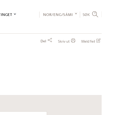
TINGET
NOR/ENG/SÁMI
SØK
Del
Skriv ut
Meld feil