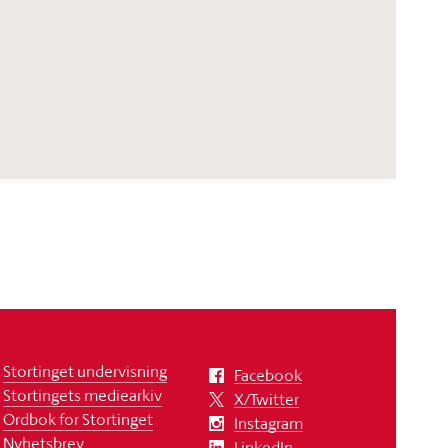
Stortinget undervisning
Facebook
Stortingets mediearkiv
X/Twitter
Ordbok for Stortinget
Instagram
Nyhetsbrev
LinkedIn