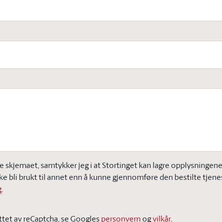
e skjemaet, samtykker jeg i at Stortinget kan lagre opplysningene j
ke bli brukt til annet enn å kunne gjennomføre den bestilte tjene
.
ttet av reCaptcha, se Googles
personvern
og
vilkår
.