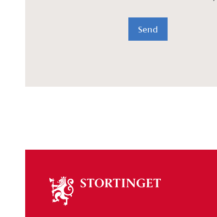
Send
Om
stortinget