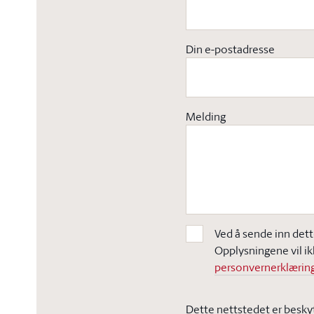
Din e-postadresse
Melding
Ved å sende inn dett
Opplysningene vil ik
personvernerklæring
Dette nettstedet er besky