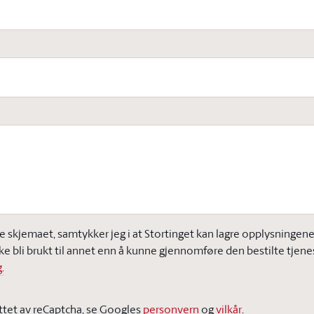
e skjemaet, samtykker jeg i at Stortinget kan lagre opplysningene j
ke bli brukt til annet enn å kunne gjennomføre den bestilte tjene
.
ttet av reCaptcha, se Googles
personvern
og
vilkår
.