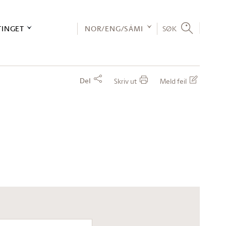
TINGET
NOR/ENG/SÁMI
SØK
Del
Skriv ut
Meld feil