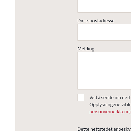
Din e-postadresse
Melding
Ved å sende inn dett
Opplysningene vil ik
personvernerklæring
Dette nettstedet er besky