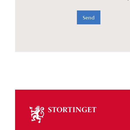
Send
Om
stortinget