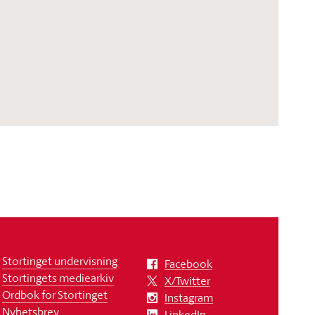
Stortinget undervisning
Facebook
Stortingets mediearkiv
X/Twitter
Ordbok for Stortinget
Instagram
Nyhetsbrev
LinkedIn