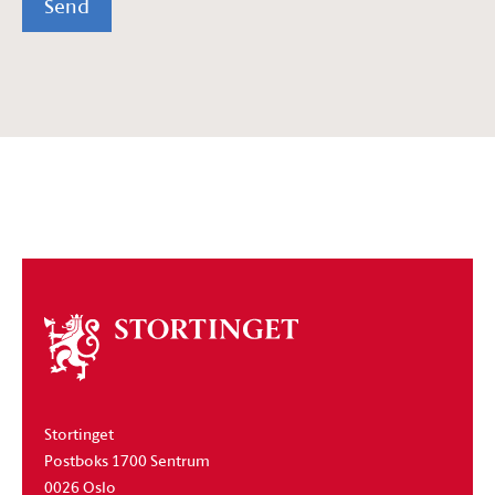
Send
Om
stortinget
Stortinget
Postboks 1700 Sentrum
0026 Oslo