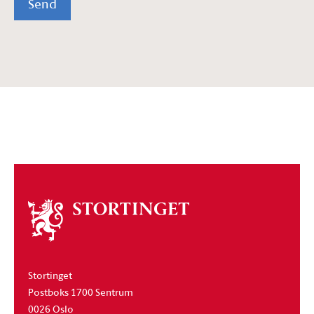
Send
Om
stortinget
Stortinget
Postboks 1700 Sentrum
0026 Oslo