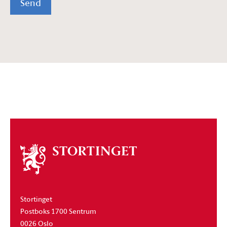
Send
Om
stortinget
Stortinget
Postboks 1700 Sentrum
0026 Oslo