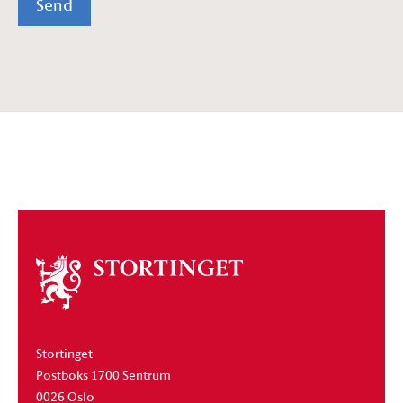
Send
Om
stortinget
Stortinget
Postboks 1700 Sentrum
0026 Oslo