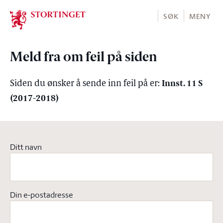
Stortinget.no
SØK
MENY
Meld fra om feil på siden
Innst. 11 S
Siden du ønsker å sende inn feil på er:
(2017-2018)
Ditt navn
Din e-postadresse