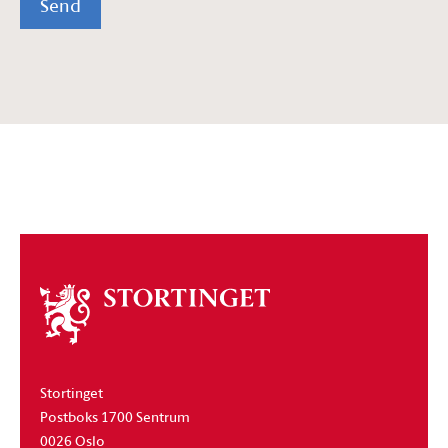
Send
Om
stortinget
Stortinget
Postboks 1700 Sentrum
0026 Oslo