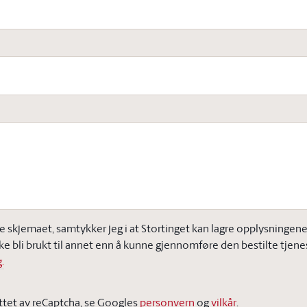
e skjemaet, samtykker jeg i at Stortinget kan lagre opplysningene j
ke bli brukt til annet enn å kunne gjennomføre den bestilte tjene
.
ttet av reCaptcha, se Googles
personvern
og
vilkår
.