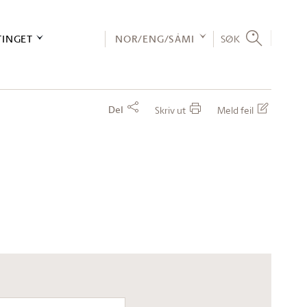
TINGET
NOR/ENG/SÁMI
SØK
Del
Skriv ut
Meld feil