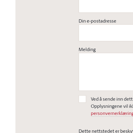
Din e-postadresse
Melding
Ved å sende inn dett
Opplysningene vil ik
personvernerklæring
Dette nettstedet er besky