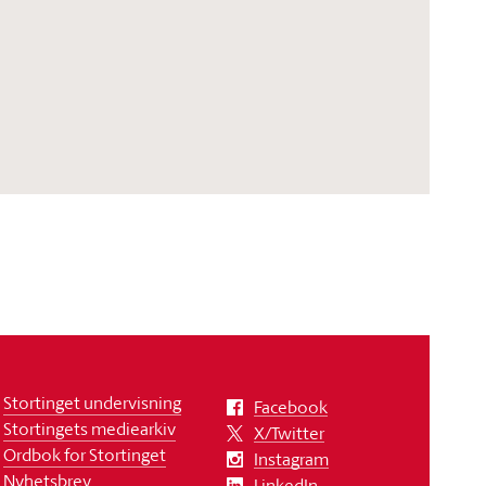
Stortinget undervisning
Facebook
Stortingets mediearkiv
X/Twitter
Ordbok for Stortinget
Instagram
Nyhetsbrev
LinkedIn