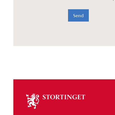
Send
Om
stortinget