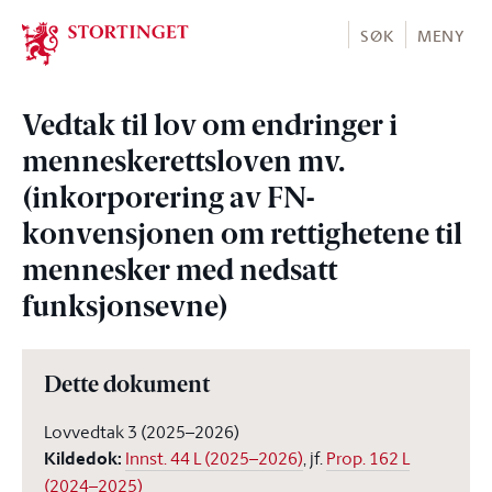
Stortinget.no
SØK
MENY
Vedtak til lov om endringer i
menneskerettsloven mv.
(inkorporering av FN-
konvensjonen om rettighetene til
mennesker med nedsatt
funksjonsevne)
Dette dokument
Lovvedtak 3 (2025–2026)
Kildedok
:
Innst. 44 L (2025–2026)
, jf.
Prop. 162 L
(2024–2025)