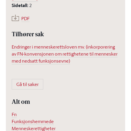
Sidetall
:
2
PDF
Tilhører sak
Endringer i menneskerettsloven mv. (inkorporering
av FN-konvensjonen om rettighetene til mennesker
med nedsatt funksjonsevne)
Gå til saker
Alt om
Fn
Funksjonshemmede
Menneskerettigheter