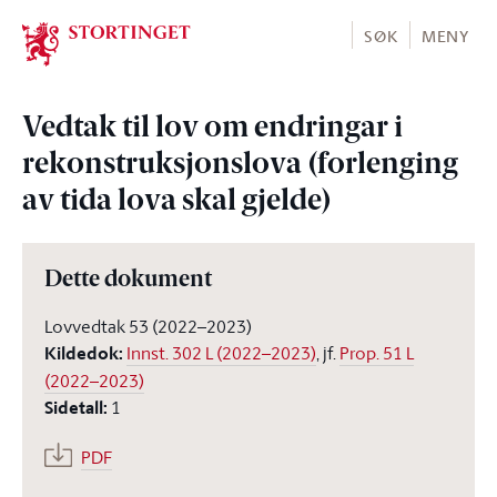
Stortinget.no
SØK
MENY
Vedtak til lov om endringar i
rekonstruksjonslova (forlenging
av tida lova skal gjelde)
Dette dokument
Lovvedtak 53 (2022–2023)
Kildedok
:
Innst. 302 L (2022–2023)
, jf.
Prop. 51 L
(2022–2023)
Sidetall
:
1
PDF