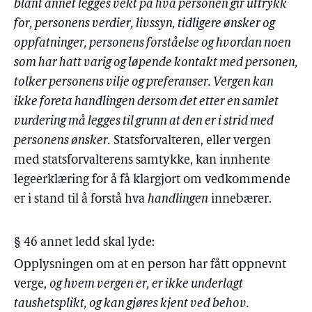
blant annet legges vekt på hva personen gir uttrykk
for, personens verdier, livssyn, tidligere ønsker og
oppfatninger, personens forståelse og hvordan noen
som har hatt varig og løpende kontakt med personen,
tolker personens vilje og preferanser. Vergen kan
ikke foreta handlingen dersom det etter en samlet
vurdering må legges til grunn at den er i strid med
personens ønsker.
Statsforvalteren, eller vergen
med statsforvalterens samtykke, kan innhente
legeerklæring for å få klargjort om vedkommende
er i stand til å forstå hva
handlingen
innebærer.
§ 46 annet ledd skal lyde:
Opplysningen om at en person har fått oppnevnt
verge,
og hvem vergen er, er ikke underlagt
taushetsplikt, og kan gjøres kjent ved behov.