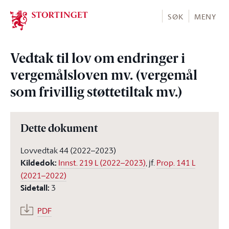
Stortinget.no
SØK
MENY
Vedtak til lov om endringer i
vergemålsloven mv. (vergemål
som frivillig støttetiltak mv.)
Dette dokument
Lovvedtak 44 (2022–2023)
Kildedok
:
Innst. 219 L (2022–2023)
, jf.
Prop. 141 L
(2021–2022)
Sidetall
:
3
PDF