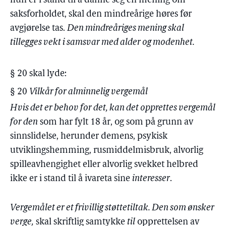
hun er i stand til å danne seg en mening om
saksforholdet, skal den mindreårige høres før
avgjørelse tas.
Den mindreåriges mening skal
tillegges vekt i samsvar med alder og modenhet.
§ 20 skal lyde:
§ 20
Vilkår for alminnelig vergemål
Hvis det er behov for det, kan det opprettes vergemål
for den
som har fylt 18 år, og som på grunn av
sinnslidelse, herunder demens, psykisk
utviklingshemming, rusmiddelmisbruk, alvorlig
spilleavhengighet eller alvorlig svekket helbred
ikke er i stand til å ivareta sine
interesser
.
Vergemålet er et frivillig støttetiltak. Den som ønsker
verge,
skal skriftlig samtykke
til
opprettelsen av