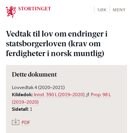
Stortinget.no
SØK
MENY
Vedtak til lov om endringer i
statsborgerloven (krav om
ferdigheter i norsk muntlig)
Dette dokument
Lovvedtak 4 (2020–2021)
Kildedok
:
Innst. 390 L (2019–2020)
, jf.
Prop. 98 L
(2019–2020)
Sidetall
:
1
PDF