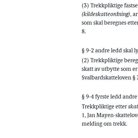
(3) Trekkpliktige fasts
(kildeskatteordning)
, a
som skal beregnes ette
8.
§ 9-2 andre ledd skal l
(2) Trekkpliktige bere
skatt av utbytte som er
Svalbardskatteloven § 3
§ 9-4 fyrste ledd andr
Trekkpliktige etter
skat
1, Jan Mayen-skattelov
melding om trekk.