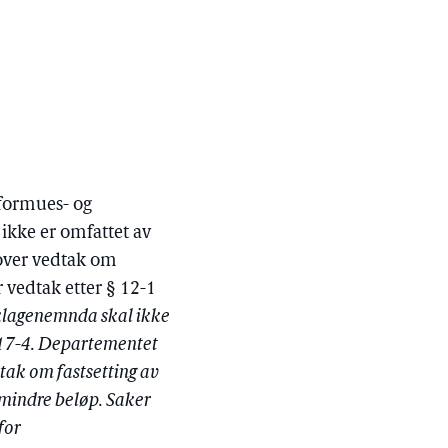
 formues- og
 ikke er omfattet av
 over vedtak om
r vedtak etter § 12-1
lagenemnda skal ikke
§ 17-4. Departementet
dtak om fastsetting av
 mindre beløp. Saker
for