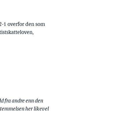
12-1 overfor den som
tistskatteloven,
dd fra andre enn den
estemmelsen her likevel