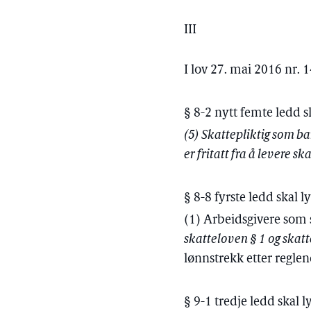
III
I lov 27. mai 2016 nr. 
§ 8-2 nytt femte ledd s
(5) Skattepliktig som ba
er fritatt fra å levere s
§ 8-8 fyrste ledd skal l
(1) Arbeidsgivere som s
skatteloven § 1 og skat
lønnstrekk etter reglen
§ 9-1 tredje ledd skal l