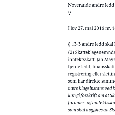
Noverande andre ledd v
V
I lov 27. mai 2016 nr. 
§ 13-3 andre ledd skal 
(2) Skatteklagenemnda 
inntektsskatt, Jan Maye
fjerde ledd, finansska
registrering eller slett
som har direkte sammen
være klageinstans ved k
kan gi forskrift om at S
formues- og inntektsska
som skal avgjøres av S