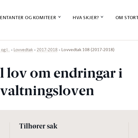
ENTANTER OG KOMITEER
HVA SKJER?
OM STOR
Lovvedtak 108 (2017-2018)
 og l…
Lovvedtak
2017-2018
l lov om endringar i
rvaltningsloven
Tilhører sak