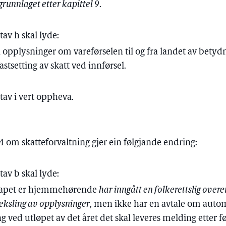
egrunnlaget etter kapittel 9
.
av h skal lyde:
 opplysninger om vareførselen til og fra landet av betyd
tsetting av skatt ved innførsel.
tav i vert oppheva.
14 om skatteforvaltning gjer ein følgjande endring:
av b skal lyde:
skapet er hjemmehørende
har inngått en folkerettslig ov
veksling av opplysninger
, men ikke har en avtale om autom
ved utløpet av det året det skal leveres melding etter f