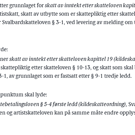
etter grunnlaget for
skatt av inntekt etter skatteloven kapit
rtistskatt, skatt av utbytte som er skattepliktig etter skatt
r Svalbardskatteloven § 3-1, ved levering av melding om 
yde:
gner
skatt av inntekt etter skatteloven kapittel 19 (kildesk
 skattepliktig etter skatteloven § 10-13, og skatt som skal
-1, av grunnlaget som er fastsatt etter § 9-1 tredje ledd.
e punktum skal lyde:
tebetalingsloven § 5-4 første ledd (kildeskatteordning),
Sva
en og artistskatteloven kan på samme måte endre opplysn