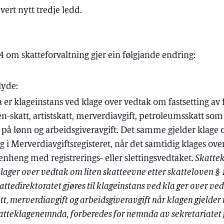
ert nytt tredje ledd.
14 om skatteforvaltning gjer ein følgjande endring:
lyde:
er klageinstans ved klage over vedtak om fastsetting av
n-skatt, artistskatt, merverdiavgift, petroleumsskatt som
tt på lønn og arbeidsgiveravgift. Det samme gjelder klage
ing i Merverdiavgiftsregisteret, når det samtidig klages ove
heng med registrerings- eller slettingsvedtaket.
Skattek
lager over vedtak om liten skatteevne etter skatteloven 
kattedirektoratet gjøres til klageinstans ved kla ger over ve
tt, merverdiavgift og arbeidsgiveravgift når klagen gjelder
katteklagenemnda, forberedes for nemnda av sekretariatet 