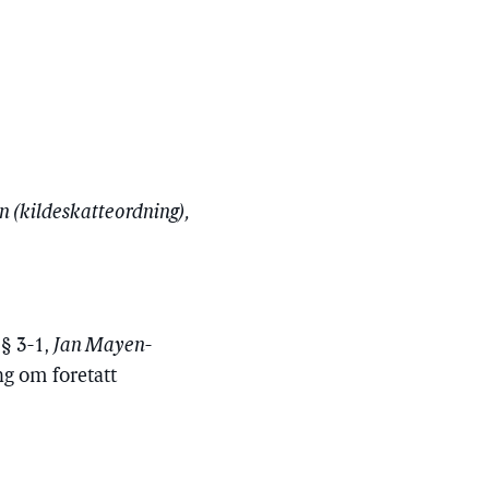
en (kildeskatteordning),
 § 3-1,
Jan Mayen-
ng om foretatt