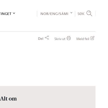
TINGET
NOR/ENG/SÁMI
SØK
Del
Skriv ut
Meld feil
Alt om