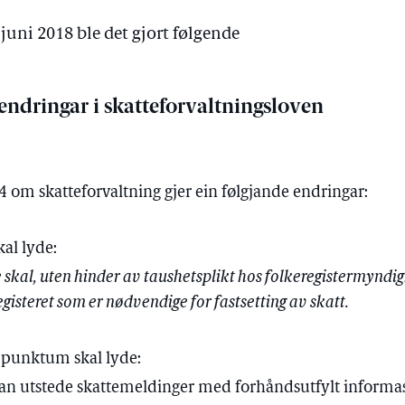
 juni 2018 ble det gjort følgende
 endringar i skatteforvaltningsloven
14 om skatteforvaltning gjer ein følgjande endringar:
kal lyde:
kal, uten hinder av taushetsplikt hos folkeregistermyndighe
gisteret som er nødvendige for fastsetting av skatt.
e punktum skal lyde:
n utstede skattemeldinger med forhåndsutfylt informa