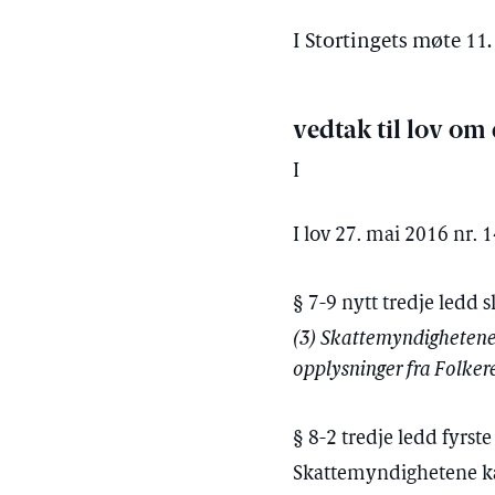
I Stortingets møte 11.
vedtak til lov om
I
I lov 27. mai 2016 nr. 
§ 7-9 nytt tredje ledd s
(3) Skattemyndighetene s
opplysninger fra Folkere
§ 8-2 tredje ledd fyrst
Skattemyndighetene ka