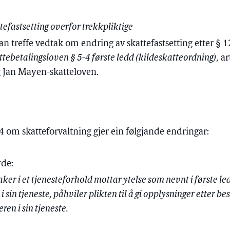
tefastsetting overfor trekkpliktige
 treffe vedtak om endring av skattefastsetting etter § 
ttebetalingsloven § 5-4 første ledd (kildeskatteordning),
ar
g Jan Mayen-skatteloven.
14 om skatteforvaltning gjer ein følgjande endringar:
yde:
er i et tjenesteforhold mottar ytelse som nevnt i første le
 sin tjeneste, påhviler plikten til å gi opplysninger etter b
en i sin tjeneste.