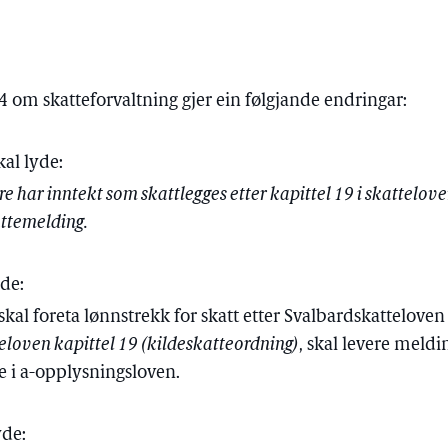
14 om skatteforvaltning gjer ein følgjande endringar:
kal lyde:
re har inntekt som skattlegges etter kapittel 19 i skattelov
kattemelding.
yde:
kal foreta lønnstrekk for skatt etter Svalbardskatteloven
teloven kapittel 19 (kildeskatteordning)
, skal levere meldi
e i a-opplysningsloven.
yde: