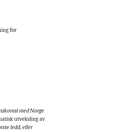
ning for
erenskomst med Norge
atisk utveksling av
ørste
ledd, eller