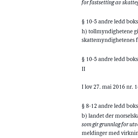
for fastsetting av skatt
§ 10-5 andre ledd bokst
h) tollmyndighetene gi
skattemyndighetenes fas
§ 10-5 andre ledd boks
II
I lov 27. mai 2016 nr. 
§ 8-12 andre ledd bokst
b) landet der morsel
som gir grunnlag for ut
meldinger med virkning 