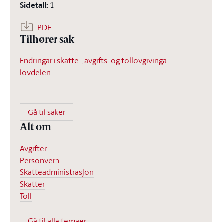
Sidetall
:
1
PDF
Tilhører sak
Endringar i skatte-, avgifts- og tollovgivinga -
lovdelen
Gå til saker
Alt om
Avgifter
Personvern
Skatteadministrasjon
Skatter
Toll
Gå til alle temaer