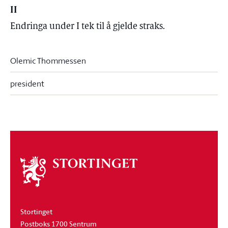
II
Endringa under I tek til å gjelde straks.
Olemic Thommessen
president
Om
stortinget
Stortinget
Postboks 1700 Sentrum