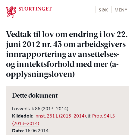
Stortinget.no
SØK
MENY
Vedtak til lov om endring i lov 22.
juni 2012 nr. 43 om arbeidsgivers
innrapportering av ansettelses-
og inntektsforhold med mer (a-
opplysningsloven)
Dette dokument
Lovvedtak 86 (2013–2014)
Kildedok
:
Innst. 261 L (2013–2014)
, jf.
Prop. 94 LS
(2013–2014)
Dato
:
16.06.2014