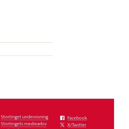
Stortinget undervisning
Facebook
Stortingets mediearkiv
X/Twitter