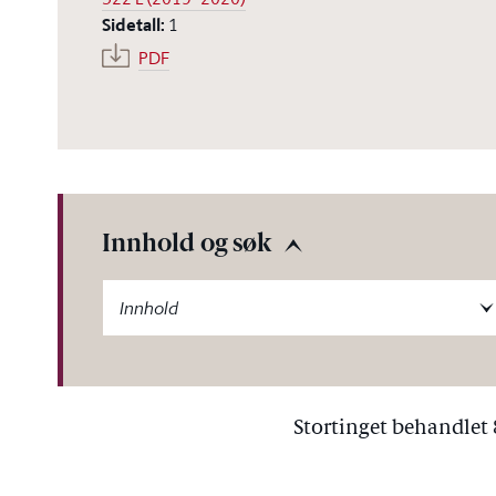
Sidetall
:
1
PDF
Innhold og søk
-label
Innhold
Stortinget behandlet 8