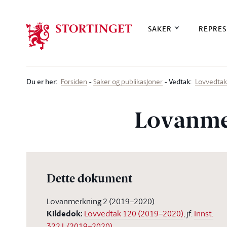
Stortinget.no
SAKER
REPRES
Du er her
:
Vedtak:
Forsiden
Saker og publikasjoner
Lovvedtak
Lovanme
Dette dokument
Lovanmerkning 2 (2019–2020)
Kildedok
:
Lovvedtak 120 (2019–2020)
, jf.
Innst.
322 L (2019–2020)