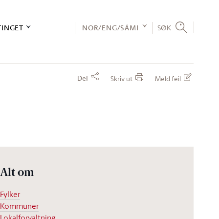
TINGET
NOR/ENG/SÁMI
SØK
Del
Skriv ut
Meld feil
Alt om
Fylker
Kommuner
Lokalforvaltning