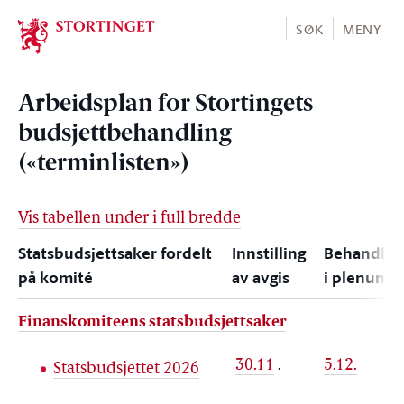
Stortinget.no
SØK
MENY
Arbeidsplan for Stortingets
budsjettbehandling
(«terminlisten»)
Vis tabellen under i full bredde
Statsbudsjettsaker fordelt
Innstilling
Behandlin
på komité
av avgis
i plenum
Finanskomiteens statsbudsjettsaker
30.11
.
5.12.
Statsbudsjettet 2026