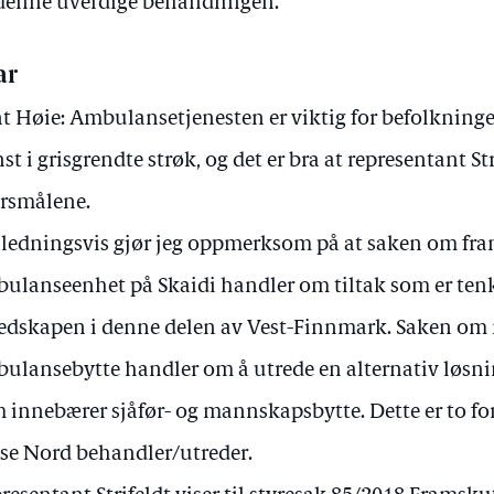
denne uverdige behandlingen.
ar
t Høie: Ambulansetjenesten er viktig for befolkninge
st i grisgrendte strøk, og det er bra at representant Str
rsmålene.
ledningsvis gjør jeg oppmerksom på at saken om fr
ulanseenhet på Skaidi handler om tiltak som er tenk
edskapen i denne delen av Vest-Finnmark. Saken om
ulansebytte handler om å utrede en alternativ løsni
 innebærer sjåfør- og mannskapsbytte. Dette er to fo
se Nord behandler/utreder.