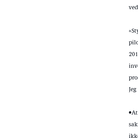
ved
«St
pil
201
inv
pro
Jeg
•At
sak
ikk