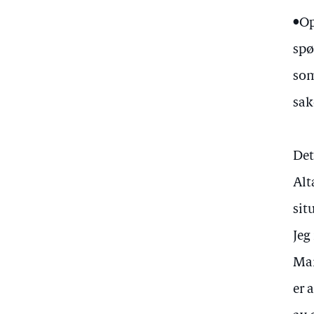
•Op
spø
som
sak
Det
Alt
sit
Jeg
Man
er 