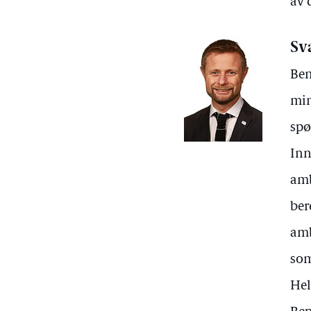
av 
Sv
Ben
min
spø
Inn
amb
ber
amb
som
Hel