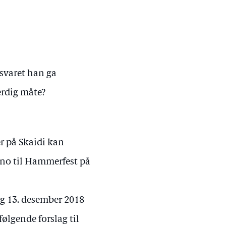
 svaret han ga
verdig måte?
r på Skaidi kan
ino til Hammerfest på
og 13. desember 2018
lgende forslag til