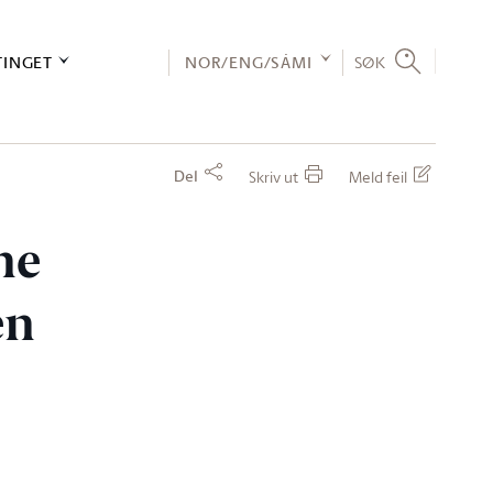
TINGET
NOR/ENG/SÁMI
SØK
Del
Skriv ut
Meld feil
ne
en