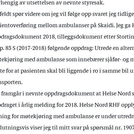
hengig av utsettelsen av nevnte styresak.
ifeldt spør videre om jeg vil følge opp svaret jeg tidlig
ientoverføring mellom ambulanser på Skaidi. Jeg ga 
dragsdokument 2018, tilleggsdokument etter Storti
p. 85 S (2017-2018) følgende oppdrag: Utrede en alter
ekjøring med ambulanse som innebærer sjåfør- og 
te for at pasienten skal bli liggende i ro i samme bil 
nsporten.
 framgår i nevnte oppdragsdokument at Helse Nord s
draget i årlig melding for 2018. Helse Nord RHF opply
ning for møtekjøring med ambulanse er under utredn
lutningsvis viser jeg til mitt svar på spørsmål nr. 19