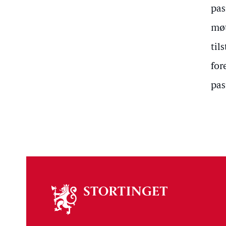
pas
møt
til
for
pas
Om
stortinget