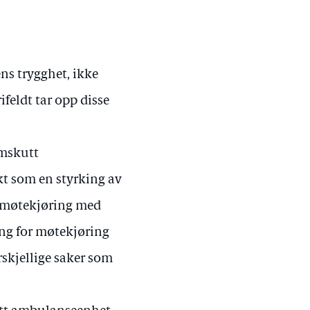
ns trygghet, ikke
ifeldt tar opp disse
amskutt
t som en styrking av
 møtekjøring med
ng for møtekjøring
rskjellige saker som