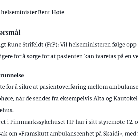
v helseminister Bent Høie
ørsmål
gt Rune Strifeldt (FrP): Vil helseministeren følge opp
ligere for å sørge for at pasienten kan ivaretas på en 
runnelse
te for å sikre at pasientoverføring mellom ambulanse
høre, når de sendes fra eksempelvis Alta og Kautoke
ehus.
ret i Finnmarkssykehuset HF har i sitt styremøte 12. 
sak om «Framskutt ambulanseenhet på Skaidi», med fø