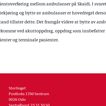
ientoverføring mellom ambulanser på Skaidi. I svaret
ekjøring og bytte av ambulanser er hovedregel ders
stand tillater dette. Det framgår videre at bytte av am
ekomme ved akuttoppdrag, oppdrag som innbefatter 
ienter og terminale pasienter.
Stortinget
Postboks 1700 Sentrum
0026 Oslo
Sentralbord: 23 31 30 50