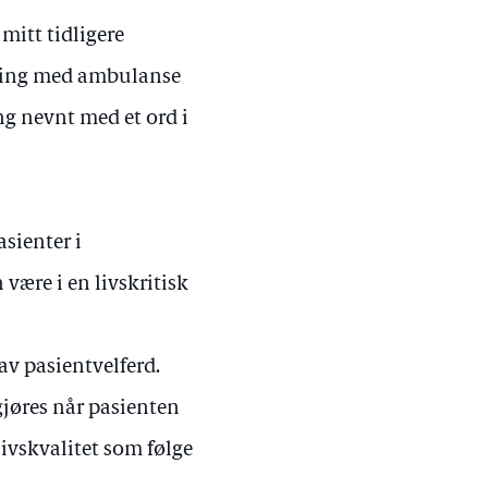
mitt tidligere
øring med ambulanse
g nevnt med et ord i
sienter i
være i en livskritisk
av pasientvelferd.
gjøres når pasienten
ivskvalitet som følge