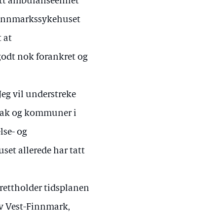
kutt ambulanseenhet
 Finnmarkssykehuset
 at
godt nok forankret og
 Jeg vil understreke
tak og kommuner i
lse- og
et allerede har tatt
prettholder tidsplanen
av Vest-Finnmark,