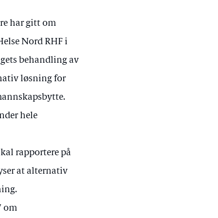
ere har gitt om
Helse Nord RHF i
ngets behandling av
nativ løsning for
mannskapsbytte.
under hele
kal rapportere på
ser at alternativ
ing.
07 om