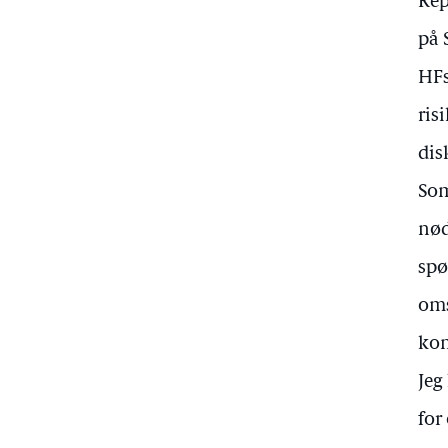
Rep
på 
HFs
ris
dis
Som
nød
spø
oms
kon
Jeg
for