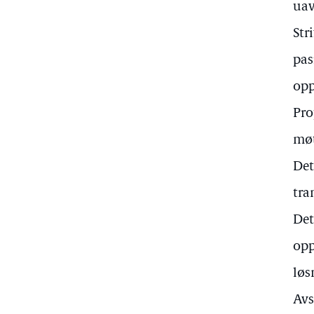
uav
Str
pas
opp
Pro
møt
Det
tra
Det
opp
løs
Avs