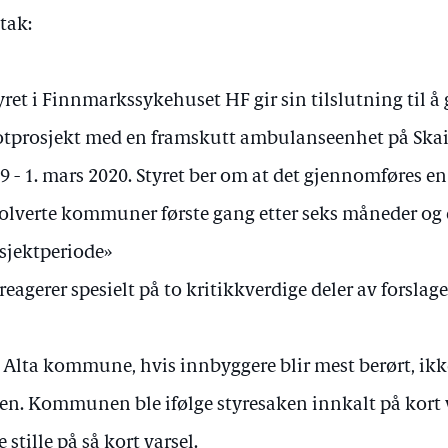
tak:
yret i Finnmarkssykehuset HF gir sin tilslutning til 
otprosjekt med en framskutt ambulanseenhet på Skaid
9 - 1. mars 2020. Styret ber om at det gjennomføres e
olverte kommuner første gang etter seks måneder og 
sjektperiode»
 reagerer spesielt på to kritikkverdige deler av forslag
 Alta kommune, hvis innbyggere blir mest berørt, ikke
en. Kommunen ble ifølge styresaken innkalt på kort
e stille på så kort varsel.