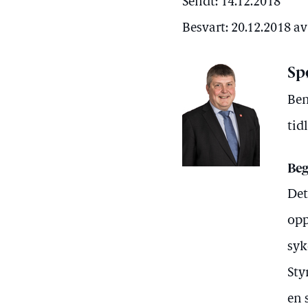
Sendt: 14.12.2018
Besvart: 20.12.2018 a
Sp
Ben
tid
Beg
Det
opp
syk
Sty
en 