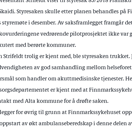
resentant Strifeldt viser til styresak 85/2018 Frams
Skaidi. Styresaken skulle etter planen behandles på
 styremøte i desember. Av saksframlegget framgår det
ikovurderingene vedrørende pilotprosjektet ikke var 
kutert med berørte kommuner.
 Strifeldt trolig er kjent med, ble styresaken trukket.
vendigheten av god samhandling mellom helsefore
rsmål som handler om akuttmedisinske tjenester. He
orgsdepartementet er kjent med at Finnmarkssykehus
takt med Alta kommune for å drøfte saken.
 legger for øvrig til grunn at Finnmarkssykehuset op
 oppstart av økt ambulanseberedskap i denne delen 