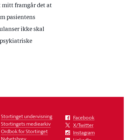
 mitt framgår det at
om pasientens
bulanser ikke skal
psykiatriske
Stortinget undervisning
Facebook
Stortingets mediearkiv
X/Twitter
Ordbok for Stortinget
Instagram
Nyhetsbrev