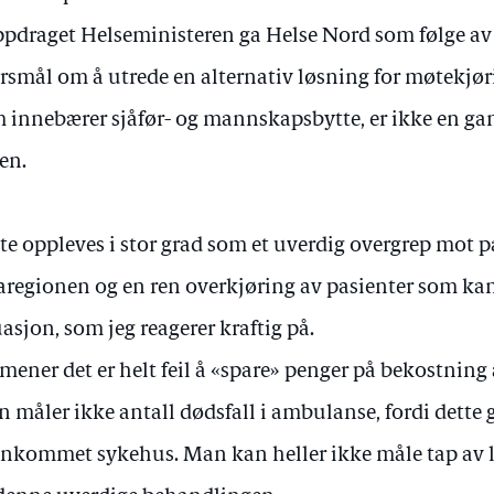
pdraget Helseministeren ga Helse Nord som følge av 
rsmål om å utrede en alternativ løsning for møtekj
 innebærer sjåfør- og mannskapsbytte, er ikke en gan
en.
te oppleves i stor grad som et uverdig overgrep mot pa
aregionen og en ren overkjøring av pasienter som kan 
uasjon, som jeg reagerer kraftig på.
 mener det er helt feil å «spare» penger på bekostning 
 måler ikke antall dødsfall i ambulanse, fordi dette 
ankommet sykehus. Man kan heller ikke måle tap av l