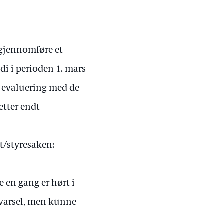
å gjennomføre et
i i perioden 1. mars
n evaluering med de
etter endt
et/styresaken:
 en gang er hørt i
 varsel, men kunne