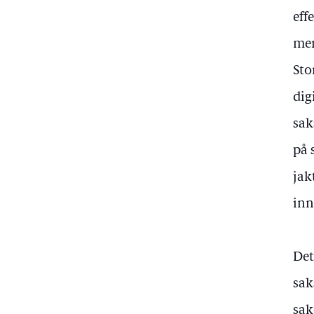
eff
mer
Sto
dig
sak
på 
jak
inn
Det
sak
sak