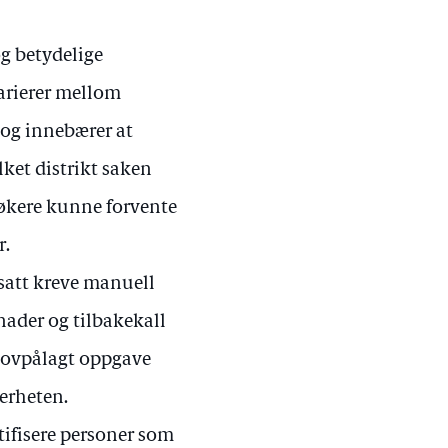
g betydelige
varierer mellom
 og innebærer at
ket distrikt saken
 søkere kunne forvente
r.
tsatt kreve manuell
nader og tilbakekall
n lovpålagt oppgave
kerheten.
ntifisere personer som