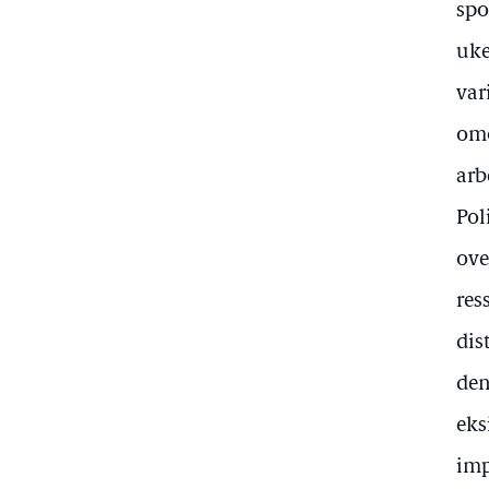
spo
uke
var
omo
arb
Pol
ove
res
dis
den
eks
imp