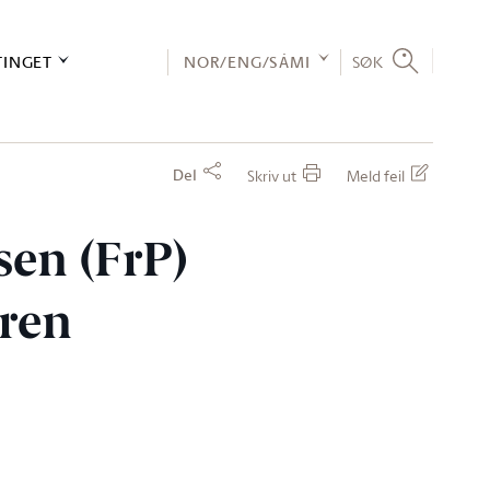
TINGET
NOR/ENG/SÁMI
SØK
Del
Skriv ut
Meld feil
sen (FrP)
eren