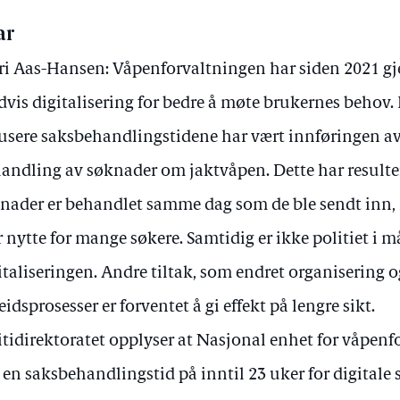
ar
ri Aas-Hansen: Våpenforvaltningen har siden 2021 
dvis digitalisering for bedre å møte brukernes behov. E
usere saksbehandlingstidene har vært innføringen a
andling av søknader om jaktvåpen. Dette har resultert
nader er behandlet samme dag som de ble sendt inn, 
r nytte for mange søkere. Samtidig er ikke politiet i 
italiseringen. Andre tiltak, som endret organisering 
eidsprosesser er forventet å gi effekt på lengre sikt.
itidirektoratet opplyser at Nasjonal enhet for våpenf
 en saksbehandlingstid på inntil 23 uker for digitale