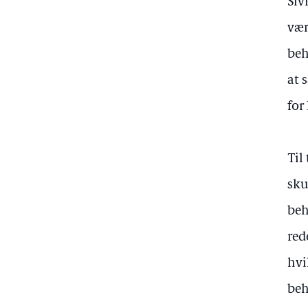
Siv
vær
beh
at 
for
Til
sku
beh
red
hvi
beh