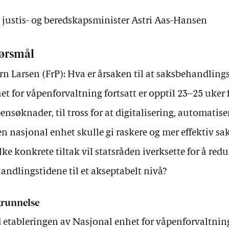
v justis- og beredskapsminister Astri Aas-Hansen
ørsmål
rn Larsen (FrP): Hva er årsaken til at saksbehandlin
et for våpenforvaltning fortsatt er opptil 23–25 uker f
ensøknader, til tross for at digitalisering, automatis
en nasjonal enhet skulle gi raskere og mer effektiv s
lke konkrete tiltak vil statsråden iverksette for å redu
andlingstidene til et akseptabelt nivå?
runnelse
 etableringen av Nasjonal enhet for våpenforvaltning