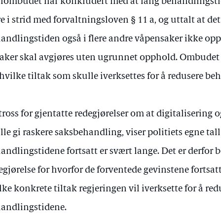
ilombudet har konkludert med at lang behandlingsti
e i strid med forvaltningsloven § 11 a, og uttalt at det 
andlingstiden også i flere andre våpensaker ikke opp
saker skal avgjøres uten ugrunnet opphold. Ombudet b
 hvilke tiltak som skulle iverksettes for å redusere b
 tross for gjentatte redegjørelser om at digitalisering
lle gi raskere saksbehandling, viser politiets egne tall
andlingstidene fortsatt er svært lange. Det er derfor 
egjørelse for hvorfor de forventede gevinstene fortsatt 
lke konkrete tiltak regjeringen vil iverksette for å red
andlingstidene.