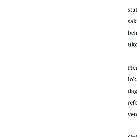
sta
sak
beh
uke
Fle
lok
dag
ref
ven