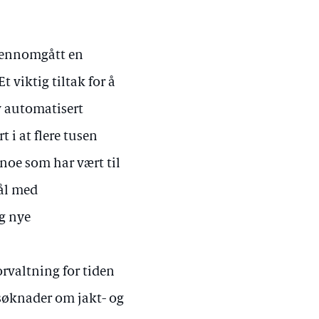
gjennomgått en
t viktig tiltak for å
v automatisert
 i at flere tusen
noe som har vært til
mål med
og nye
orvaltning for tiden
 søknader om jakt- og