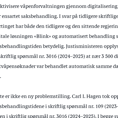
ektivisere våpenforvaltningen gjennom digitalisering
 ensartet saksbehandling. I svar på tidligere skriftlig
rtinget har både den tidligere og den sittende regjerin
itale løsningen «Blink» og automatisert behandling s
sbehandlingstiden betydelig. Justisministeren opplys
skriftlig spørsmål nr. 3016 (2024–2025) at nær 3 500 d
tvåpensøknader var behandlet automatisk samme da
.
te er ikke en ny problemstilling. Carl I. Hagen tok op
sbehandlingstidene i skriftlig spørsmål nr. 109 (2023
en i skriftlig spørsmål nr. 3016 (2024–2025). I begge s