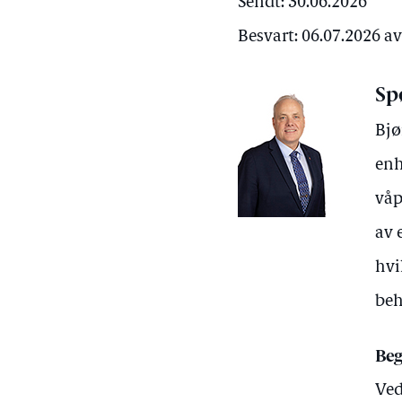
Sendt: 30.06.2026
Besvart: 06.07.2026 a
Sp
Bjø
enh
våp
av 
hvi
beh
Beg
Ved