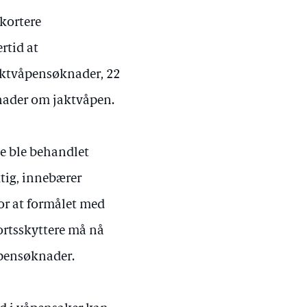
 kortere
rtid at
jaktvåpensøknader, 22
knader om jaktvåpen.
te ble behandlet
ktig, innebærer
for at formålet med
ortsskyttere må nå
åpensøknader.