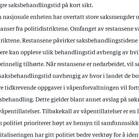
gre saksbehandlingstid på kort sikt.
 nasjonale enheten har overtatt store saksmengder o
tanser fra politidistriktene. Omfanget av restansene 
triktene. Restansene påvirker saksbehandlingstidene
ere kan oppleve ulik behandlingstid avhengig av hvil
rinnelig tilhørte. Når restansene er nedarbeidet, vil
 saksbehandlingstid uavhengig av hvor i landet de bo
re tidkrevende oppgaver i våpenforvaltningen vil for
sbehandling. Dette gjelder blant annet avslag på søk
våpentillatelser. Tilbakekall av våpentillatelser er e
 politiet prioriterer høyt av hensyn til samfunnssik
italiseringen har gitt politiet bedre verktøy for å ide