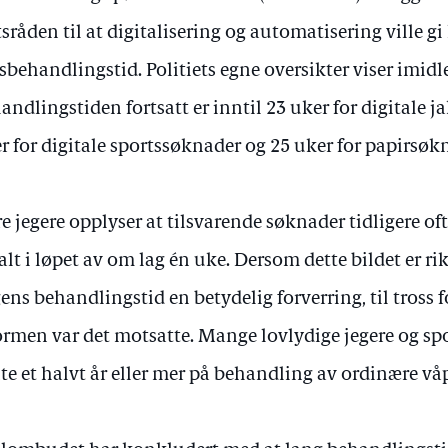
tsråden til at digitalisering og automatisering ville gi
sbehandlingstid. Politiets egne oversikter viser imidle
andlingstiden fortsatt er inntil 23 uker for digitale 
r for digitale sportssøknader og 25 uker for papirsø
re jegere opplyser at tilsvarende søknader tidligere of
alt i løpet av om lag én uke. Dersom dette bildet er ri
ens behandlingstid en betydelig forverring, til tross 
ormen var det motsatte. Mange lovlydige jegere og sp
te et halvt år eller mer på behandling av ordinære v