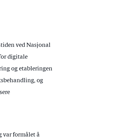
gstiden ved Nasjonal
or digitale
ering og etableringen
aksbehandling, og
sere
 var formålet å