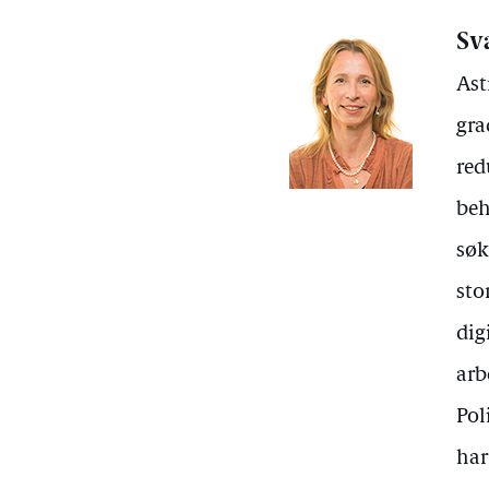
Sv
Ast
gra
red
beh
søk
sto
dig
arb
Pol
har