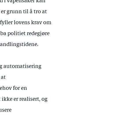
d i våpensaker kan
er grunn til å tro at
fyller lovens krav om
a politiet redegjøre
ehandlingstidene.
 og automatisering
 at
behov for en
ikke er realisert, og
usere