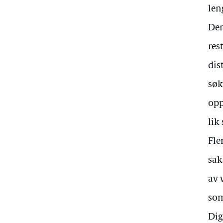
len
Den
res
dis
søk
opp
lik
Fle
sak
av 
som
Dig