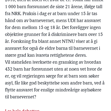
2015, uten at noen vet hvor de er. Totalt har minst
1 000 barn forsvunnet de siste 21 årene, ifølge tall
fra NRK. Praksis i dag er at barn under 15 år tas
hånd om av barnevernet, mens UDI har ansvaret
for dem mellom 15 og 18 år. Det foreligger ingen
objektive grunner for å diskriminere barn over 15
år. Forskning fra blant annet NTNU viser at å gi
ansvaret for også de eldre barna til barnevernet i
større grad kan ivareta rettighetene deres.
Vil statsråden iverksette en gransking av hvordan
432 barn har forsvunnet uten at noen vet hvor de
er, og vil regjeringen sørge for at barn som søker
asyl, får like god beskyttelse som andre barn, ved å
flytte ansvaret for enslige mindreårige asylsøkere
til barnevernet?