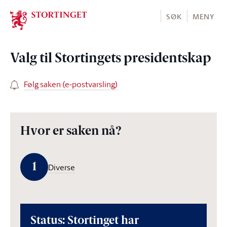
Stortinget.no
SØK
MENY
Valg til Stortingets presidentskap
Følg saken (e-postvarsling)
Hvor er saken nå?
1
Diverse
Status: Stortinget har