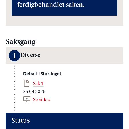
ferdigbehandlet saken.
Saksgang
1
Diverse
Debatt i Stortinget
Sak 1
23.04.2026
Se video
Status