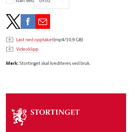
Start ved:
Start ved:
Last ned opptaket
(mp4/10,9 GB)
Videoklipp
Merk:
Stortinget skal krediteres ved bruk.
Om
stortinget