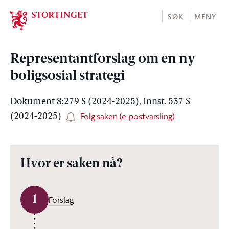
Stortinget.no
SØK
MENY
Representantforslag om en ny
boligsosial strategi
Dokument 8:279 S (2024-2025), Innst. 537 S
Følg saken (e-postvarsling)
(2024-2025)
Hvor er saken nå?
1
Forslag